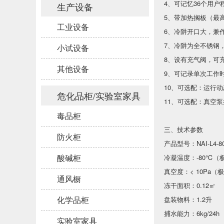
4、可记忆36个用
生产设备
5、带加热搁板（最
工业设备
6、冷阱开口大，兼
7、冷阱为全不锈钢
小试设备
8、设有充气阀，可
其他设备
9、可记录单次工作
10、可选配：运行
危化品柜/实验室家具
11、可选配：真空
毒品柜
三、技术参数
防火柜
产品型号：NAI-L4-8
酸碱柜
冷凝温度：-80℃（极
真空度：< 10Pa（极
通风橱
冻干面积：0.12㎡
化学品柜
盘装物料：1.2升
捕水能力：6kg/24h
实验室家具