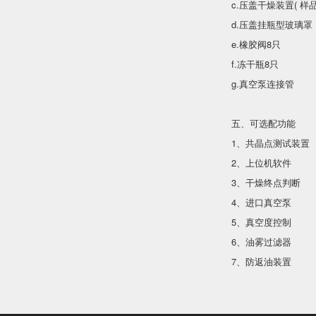
c.压盖干燥装置( 样品
d.压盖挂瓶型玻璃罩
e.橡胶阀8只
f.冻干瓶8只
g.真空泵连接管
五、可选配功能
1、共晶点测试装置
2、上位机软件
3、干燥终点判断
4、进口真空泵
5、真空度控制
6、油雾过滤器
7、防返油装置