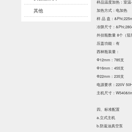
样品温度加热：室温-
其他
加热方式：电加热
样 品 盘：&Phi;225m
冷阱尺寸：&Phi;280&
外挂瓶数量 8个（
压盖功能：有
西林瓶装量：
Ф12mm：785支
Ф16mm：455支
Ф22mm：235支
电源要求：220V 50H
主机尺寸：W540&time
四、标准配置
a.立式主机
b.防返油真空泵