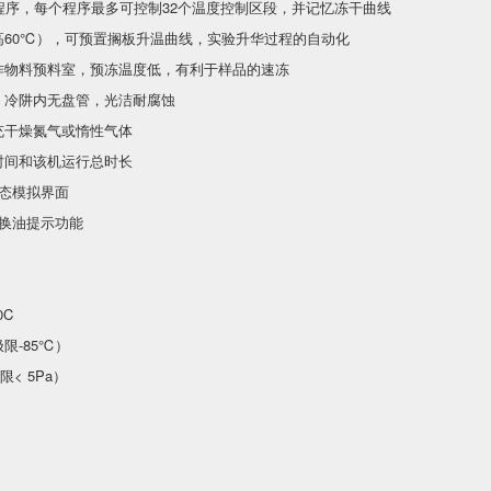
户程序，每个程序最多可控制32个温度控制区段，并记忆冻干曲线
高60℃），可预置搁板升温曲线，实验升华过程的自动化
作物料预料室，预冻温度低，有利于样品的速冻
，冷阱内无盘管，光洁耐腐蚀
充干燥氮气或惰性气体
时间和该机运行总时长
动态模拟界面
泵换油提示功能
0C
限-85℃）
限< 5Pa）